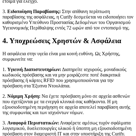
έτοιμα για έλεγχο.
3.
Ειδοποίηση Παραβίασης:
Στην απίθανη περίπτωση
παραβίασης της ασφάλειας, η Curify δεσμεύεται να ειδοποιήσει τον
καθορισμένο Υπεύθυνο Προστασίας Δεδομένων του Οργανισμού
Υγειονομικής Περίθαλψης εντός 72 ωρών από τον εντοπισμό της.
4. Υποχρεώσεις Χρηστών & Ασφάλεια
Η ασφάλεια στην υγεία είναι μια κοινή ευθύνη. Ως Χρήστης,
συμφωνείτε να:
1.
Υγιεινή Διαπιστευτηρίων:
Διατηρείτε ισχυρούς, μοναδικούς
κωδικούς πρόσβασης και να μην μοιράζεστε ποτέ διακριτικά
πρόσβασης ή κάρτες RFID που χρησιμοποιούνται για την
πρόσβαση στα Έξυπνα Ντουλάπια.
2.
Νόμιμη Χρήση:
Να έχετε πρόσβαση μόνο σε αρχεία ασθενών
που σχετίζονται με τα ενεργά κλινικά σας καθήκοντα. Η μη
εξουσιοδοτημένη περιήγηση σε αρχεία αποτελεί παραβίαση αυτής
της συμφωνίας και των ισχυόντων νόμων.
3.
Αναφορά Περιστατικών:
Αναφέρετε αμέσως τυχόν σφάλματα
λογισμικού, δυσλειτουργίες υλικού ή ύποπτη μη εξουσιοδοτημένη
πρόσβαση στον διαχειριστή IT και στην υποστήριξη της Curify.