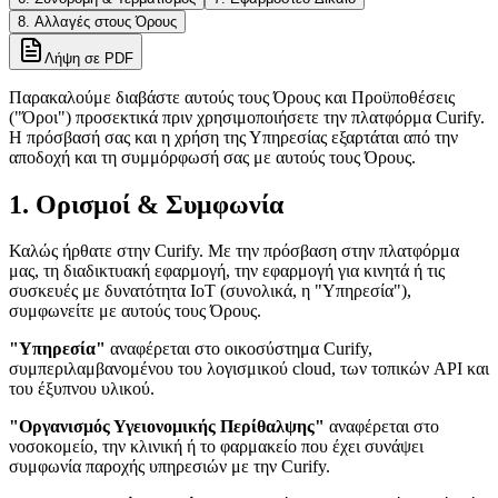
8. Αλλαγές στους Όρους
Λήψη σε PDF
Παρακαλούμε διαβάστε αυτούς τους Όρους και Προϋποθέσεις
("Όροι") προσεκτικά πριν χρησιμοποιήσετε την πλατφόρμα Curify.
Η πρόσβασή σας και η χρήση της Υπηρεσίας εξαρτάται από την
αποδοχή και τη συμμόρφωσή σας με αυτούς τους Όρους.
1. Ορισμοί & Συμφωνία
Καλώς ήρθατε στην Curify. Με την πρόσβαση στην πλατφόρμα
μας, τη διαδικτυακή εφαρμογή, την εφαρμογή για κινητά ή τις
συσκευές με δυνατότητα IoT (συνολικά, η "Υπηρεσία"),
συμφωνείτε με αυτούς τους Όρους.
"Υπηρεσία"
αναφέρεται στο οικοσύστημα Curify,
συμπεριλαμβανομένου του λογισμικού cloud, των τοπικών API και
του έξυπνου υλικού.
"Οργανισμός Υγειονομικής Περίθαλψης"
αναφέρεται στο
νοσοκομείο, την κλινική ή το φαρμακείο που έχει συνάψει
συμφωνία παροχής υπηρεσιών με την Curify.