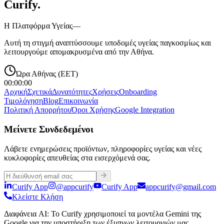
Curify
.
Η Πλατφόρμα Υγείας—
Αυτή τη στιγμή αναπτύσσουμε υποδομές υγείας παγκοσμίως και
λειτουργούμε απομακρυσμένα από την Αθήνα.
Ώρα Αθήνας (EET)
00:00:00
Αρχική
Σχετικά
Δυνατότητες
Χρήσεις
Onboarding
Τιμολόγηση
Blog
Επικοινωνία
Πολιτική Απορρήτου
Όροι Χρήσης
Google Integration
Μείνετε Συνδεδεμένοι
Λάβετε ενημερώσεις προϊόντων, πληροφορίες υγείας και νέες
κυκλοφορίες απευθείας στα εισερχόμενά σας.
Curify App
@appcurify
Curify App
appcurify@gmail.com
Κλείστε Κλήση
Διαφάνεια AI
:
Το Curify χρησιμοποιεί τα μοντέλα Gemini της
Google για την υποστήριξη των έξυπνων λειτουργιών μας,