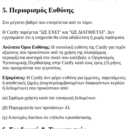
5. Περιορισμός Ευθύνης
Στο μέγιστο βαθμό που επιτρέπεται από το νόμο:
Η Curify παρέχεται "ΩΣ ΕΧΕΙ" και "ΩΣ ΔΙΑΤΙΘΕΤΑΙ". Δεν
εγγυόμαστε ότι η υπηρεσία θα είναι αδιάλειπτη ή χωρίς σφάλματα.
Ανώτατο Όριο Ευθύνης:
Η συνολική ευθύνη της Curify για τυχόν
αξιώσεις που προκύπτουν από τη χρήση της πλατφόρμας
περιορίζεται αυστηρά στο ποσό που κατέβαλε ο Οργανισμός
Υγειονομικής Περίθαλψης στην Curify κατά τους τρεις (3) μήνες
που προηγούνται του γεγονότος.
Εξαιρέσεις:
Η Curify δεν φέρει ευθύνη για έμμεσες, παρεπόμενες
ή αποθετικές ζημίες (συμπεριλαμβανομένων διαφυγόντων κερδών
ή δεδομένων) που προκύπτουν από:
(α) Σφάλμα χρήστη κατά την εισαγωγή δεδομένων.
(β) Παρερμηνεία των προτάσεων AI.
(γ) Αποτυχίες δικτύου σε επίπεδο εγκατάστασης.