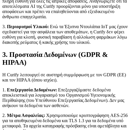
πλήρη ευθύνη για όλες τις ιατρικές αποφάσεις. Αναγνωρίζετε ότι τα
αποτελέσματα AI της Curify προορίζονται μόνο για υποστήριξη
αποφάσεων και πρέπει να επαληθεύονται από εξειδικευμένο
άνθρωπο επαγγελματία.
3.
Περιορισμοί Υλικού:
Ενώ τα Έξυπνα Ντουλάπια IoT μας έχουν
σχεδιαστεί για την ασφάλεια των αποθεμάτων, η Curify δεν φέρει
ευθύνη για κλοπή, φυσική παραβίαση ή αλλοίωση φαρμάκων λόγω
διακοπής ρεύματος ή κακής χρήσης του υλικού.
3. Προστασία Δεδομένων (GDPR &
HIPAA)
Η Curify λειτουργεί σε αυστηρή συμμόρφωση με τον GDPR (ΕΕ)
και τον HIPAA (όπου ισχύει).
1.
Επεξεργασία Δεδομένων:
Επεξεργαζόμαστε δεδομένα
αποκλειστικά για λογαριασμό του Οργανισμού Υγειονομικής
Περίθαλψης (του Υπεύθυνου Επεξεργασίας Δεδομένων). Δεν μας
ανήκουν τα δεδομένα των ασθενών.
2.
Μέτρα Ασφαλείας:
Χρησιμοποιούμε κρυπτογράφηση AES-256
για τα αποθηκευμένα δεδομένα και TLS 1.3 για τα δεδομένα υπό
μεταφορά. Τα αρχεία καταγραφής πρόσβασης είναι αμετάβλητα και