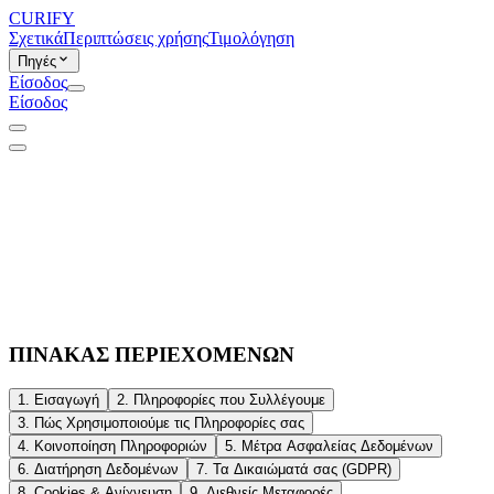
CURIFY
Σχετικά
Περιπτώσεις χρήσης
Τιμολόγηση
Πηγές
Είσοδος
Είσοδος
ΠΙΝΑΚΑΣ ΠΕΡΙΕΧΟΜΕΝΩΝ
1. Εισαγωγή
2. Πληροφορίες που Συλλέγουμε
3. Πώς Χρησιμοποιούμε τις Πληροφορίες σας
4. Κοινοποίηση Πληροφοριών
5. Μέτρα Ασφαλείας Δεδομένων
6. Διατήρηση Δεδομένων
7. Τα Δικαιώματά σας (GDPR)
8. Cookies & Ανίχνευση
9. Διεθνείς Μεταφορές