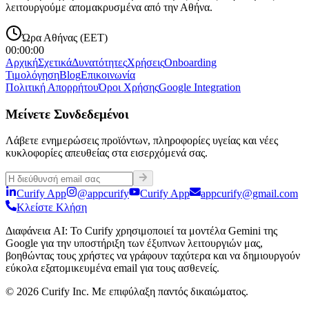
λειτουργούμε απομακρυσμένα από την Αθήνα.
Ώρα Αθήνας (EET)
00:00:00
Αρχική
Σχετικά
Δυνατότητες
Χρήσεις
Onboarding
Τιμολόγηση
Blog
Επικοινωνία
Πολιτική Απορρήτου
Όροι Χρήσης
Google Integration
Μείνετε Συνδεδεμένοι
Λάβετε ενημερώσεις προϊόντων, πληροφορίες υγείας και νέες
κυκλοφορίες απευθείας στα εισερχόμενά σας.
Curify App
@appcurify
Curify App
appcurify@gmail.com
Κλείστε Κλήση
Διαφάνεια AI
:
Το Curify χρησιμοποιεί τα μοντέλα Gemini της
Google για την υποστήριξη των έξυπνων λειτουργιών μας,
βοηθώντας τους χρήστες να γράφουν ταχύτερα και να δημιουργούν
εύκολα εξατομικευμένα email για τους ασθενείς.
© 2026 Curify Inc. Με επιφύλαξη παντός δικαιώματος.