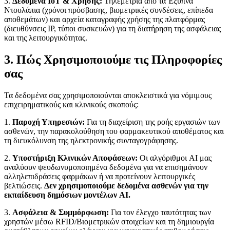
3.
Δεδομένα IoT & Χρήσης:
Τηλεμετρία από τα Έξυπνα
Ντουλάπια (χρόνοι πρόσβασης, βιομετρικές συνδέσεις, επίπεδα
αποθεμάτων) και αρχεία καταγραφής χρήσης της πλατφόρμας
(διευθύνσεις IP, τύποι συσκευών) για τη διατήρηση της ασφάλειας
και της λειτουργικότητας.
3. Πώς Χρησιμοποιούμε τις Πληροφορίες
σας
Τα δεδομένα σας χρησιμοποιούνται αποκλειστικά για νόμιμους
επιχειρηματικούς και κλινικούς σκοπούς:
1.
Παροχή Υπηρεσιών:
Για τη διαχείριση της ροής εργασιών των
ασθενών, την παρακολούθηση του φαρμακευτικού αποθέματος και
τη διευκόλυνση της ηλεκτρονικής συνταγογράφησης.
2.
Υποστήριξη Κλινικών Αποφάσεων:
Οι αλγόριθμοι AI μας
αναλύουν ψευδωνυμοποιημένα δεδομένα για να επισημάνουν
αλληλεπιδράσεις φαρμάκων ή να προτείνουν λειτουργικές
βελτιώσεις.
Δεν χρησιμοποιούμε δεδομένα ασθενών για την
εκπαίδευση δημόσιων μοντέλων AI.
3.
Ασφάλεια & Συμμόρφωση:
Για τον έλεγχο ταυτότητας των
χρηστών μέσω RFID/Βιομετρικών στοιχείων και τη δημιουργία