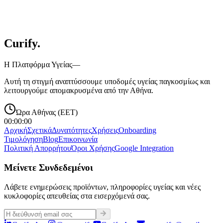
Ξεκίνα Συνομιλία
Curify
.
Η Πλατφόρμα Υγείας—
Αυτή τη στιγμή αναπτύσσουμε υποδομές υγείας παγκοσμίως και
λειτουργούμε απομακρυσμένα από την Αθήνα.
Ώρα Αθήνας (EET)
00:00:00
Αρχική
Σχετικά
Δυνατότητες
Χρήσεις
Onboarding
Τιμολόγηση
Blog
Επικοινωνία
Πολιτική Απορρήτου
Όροι Χρήσης
Google Integration
Μείνετε Συνδεδεμένοι
Λάβετε ενημερώσεις προϊόντων, πληροφορίες υγείας και νέες
κυκλοφορίες απευθείας στα εισερχόμενά σας.