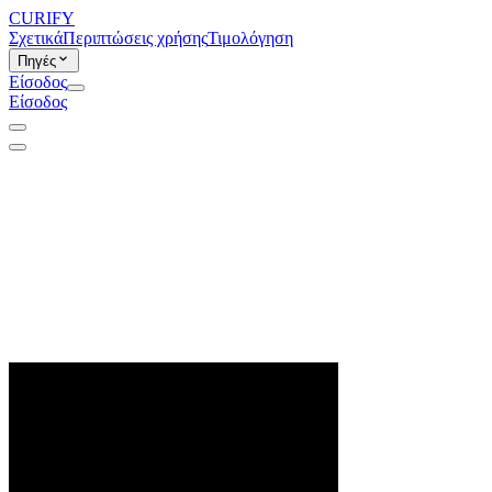
CURIFY
Σχετικά
Περιπτώσεις χρήσης
Τιμολόγηση
Πηγές
Είσοδος
Είσοδος