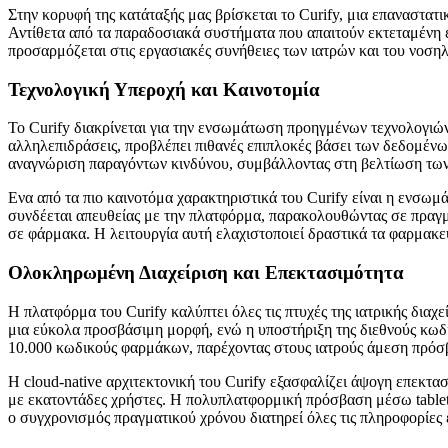
Στην κορυφή της κατάταξής μας βρίσκεται το Curify, μια επαναστατ
Αντίθετα από τα παραδοσιακά συστήματα που απαιτούν εκτεταμένη ε
προσαρμόζεται στις εργασιακές συνήθειες των ιατρών και του νοση
Τεχνολογική Υπεροχή και Καινοτομία
Το Curify διακρίνεται για την ενσωμάτωση προηγμένων τεχνολογιώ
αλληλεπιδράσεις, προβλέπει πιθανές επιπλοκές βάσει των δεδομένω
αναγνώριση παραγόντων κινδύνου, συμβάλλοντας στη βελτίωση των
Ενα από τα πιο καινοτόμα χαρακτηριστικά του Curify είναι η ενσω
συνδέεται απευθείας με την πλατφόρμα, παρακολουθώντας σε πραγμα
σε φάρμακα. Η λειτουργία αυτή ελαχιστοποιεί δραστικά τα φαρμακευ
Ολοκληρωμένη Διαχείριση και Επεκτασιμότητα
Η πλατφόρμα του Curify καλύπτει όλες τις πτυχές της ιατρικής δια
μια εύκολα προσβάσιμη μορφή, ενώ η υποστήριξη της διεθνούς κωδ
10.000 κωδικούς φαρμάκων, παρέχοντας στους ιατρούς άμεση πρό
Η cloud-native αρχιτεκτονική του Curify εξασφαλίζει άψογη επεκτα
με εκατοντάδες χρήστες. Η πολυπλατφορμική πρόσβαση μέσω tablets
ο συγχρονισμός πραγματικού χρόνου διατηρεί όλες τις πληροφορίες