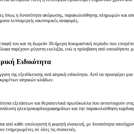
γίες όπως η δυνατότητα ακύρωσης, παρακολούθησης πληρωμών και απο
ματα λεπτομερείς οικονομικές αναφορές.
διεπαφή του και τη δωρεάν 30-ήμερη δοκιμαστική περίοδο που επιτρέπε
βόλαια παρέχουν μέγιστη ευελιξία, ενώ η πρόσβαση από οπουδήποτε μ
τρική Ειδικότητα
ιση της εξειδίκευσης ανά ιατρική ειδικότητα. Αντί να προσφέρει μια γ
εκριμένων ιατρικών κλάδων.
υπα εξετάσεων και θεραπευτικά πρωτόκολλα που αντιστοιχούν στις απ
ν ανάλυση ηλεκτροκαρδιογραφημάτων και την παρακολούθηση καρδιαγ
ται από κάθε υπολογιστή ή φορητή συσκευή, με δυνατότητα ταυτόχρ
ουν ενημερωμένες σε όλες τις συσκευές.