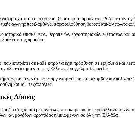
ιστη ταχύτητα και ακρίβεια. Οι ιατροί μπορούν να εκδίδουν συνταγές
κευτικής αγωγής περιλαμβάνει παρακολούθηση θεραπευτικών πρωτοκό
 ιστορικό επισκέψεων, θεραπειών, εργαστηριακών εξετάσεων και απ
κολούθηση της προόδου.
 που επιτρέπει σε κάθε ιατρό να έχει πρόσβαση σε εργαλεία και λειτ
ον πλεονέκτημα για τους Έλληνες επαγγελματίες υγείας.
τήματος σε μεγαλύτερους οργανισμούς που περιλαμβάνουν πολλαπλές ει
σύνη και IoT τεχνολογίες.
κές Λύσεις
στιάζει στις ιδιαίτερες ανάγκες νοσοκομειακών περιβαλλόντων. Αναπτ
δων και μονάδων φροντίδας ηλικιωμένων σε όλη την Ελλάδα.