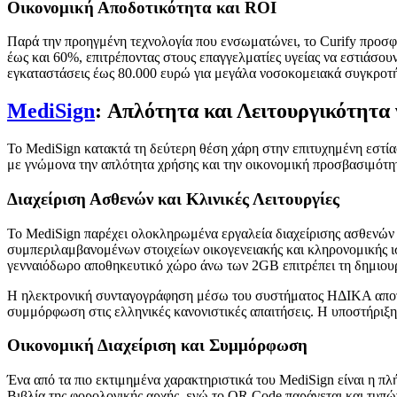
Οικονομική Αποδοτικότητα και ROI
Παρά την προηγμένη τεχνολογία που ενσωματώνει, το Curify προσφέ
έως και 60%, επιτρέποντας στους επαγγελματίες υγείας να εστιάσο
εγκαταστάσεις έως 80.000 ευρώ για μεγάλα νοσοκομειακά συγκροτή
MediSign
: Απλότητα και Λειτουργικότητα
Το MediSign κατακτά τη δεύτερη θέση χάρη στην επιτυχημένη εστία
με γνώμονα την απλότητα χρήσης και την οικονομική προσβασιμότητα,
Διαχείριση Ασθενών και Κλινικές Λειτουργίες
Το MediSign παρέχει ολοκληρωμένα εργαλεία διαχείρισης ασθενών π
συμπεριλαμβανομένων στοιχείων οικογενειακής και κληρονομικής ι
γενναιόδωρο αποθηκευτικό χώρο άνω των 2GB επιτρέπει τη δημιουρ
Η ηλεκτρονική συνταγογράφηση μέσω του συστήματος ΗΔΙΚΑ αποτελε
συμμόρφωση στις ελληνικές κανονιστικές απαιτήσεις. Η υποστήριξη
Οικονομική Διαχείριση και Συμμόρφωση
Ένα από τα πιο εκτιμημένα χαρακτηριστικά του MediSign είναι η
Βιβλία της φορολογικής αρχής, ενώ το QR Code παράγεται και τυπών