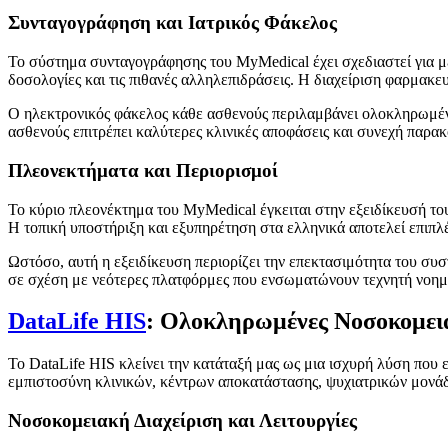
Συνταγογράφηση και Ιατρικός Φάκελος
Το σύστημα συνταγογράφησης του MyMedical έχει σχεδιαστεί για μέγ
δοσολογίες και τις πιθανές αλληλεπιδράσεις. Η διαχείριση φαρμα
Ο ηλεκτρονικός φάκελος κάθε ασθενούς περιλαμβάνει ολοκληρωμένο
ασθενούς επιτρέπει καλύτερες κλινικές αποφάσεις και συνεχή παρα
Πλεονεκτήματα και Περιορισμοί
Το κύριο πλεονέκτημα του MyMedical έγκειται στην εξειδίκευσή του,
Η τοπική υποστήριξη και εξυπηρέτηση στα ελληνικά αποτελεί επιπλέ
Ωστόσο, αυτή η εξειδίκευση περιορίζει την επεκτασιμότητα του συσ
σε σχέση με νεότερες πλατφόρμες που ενσωματώνουν τεχνητή νοημο
DataLife HIS
: Ολοκληρωμένες Νοσοκομεια
Το DataLife HIS κλείνει την κατάταξή μας ως μια ισχυρή λύση που ε
εμπιστοσύνη κλινικών, κέντρων αποκατάστασης, ψυχιατρικών μονά
Νοσοκομειακή Διαχείριση και Λειτουργίες