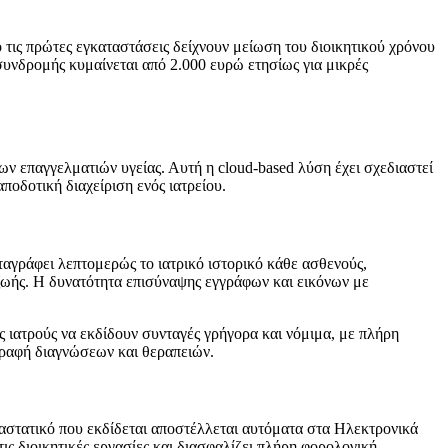
τις πρώτες εγκαταστάσεις δείχνουν μείωση του διοικητικού χρόνου
συνδρομής κυμαίνεται από 2.000 ευρώ ετησίως για μικρές
ν επαγγελματιών υγείας. Αυτή η cloud-based λύση έχει σχεδιαστεί
ποδοτική διαχείριση ενός ιατρείου.
αγράφει λεπτομερώς το ιατρικό ιστορικό κάθε ασθενούς,
ζωής. Η δυνατότητα επισύναψης εγγράφων και εικόνων με
ιατρούς να εκδίδουν συνταγές γρήγορα και νόμιμα, με πλήρη
γραφή διαγνώσεων και θεραπειών.
στατικό που εκδίδεται αποστέλλεται αυτόματα στα Ηλεκτρονικά
ις διοικητικές εργασίες και διασφαλίζει πλήρη φορολογική