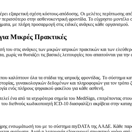
ρει εξαιρετική σχέση κόστους-απόδοσης. Οι μελέτες περίπτωσης από 
υν περισσότερο στην ασθενοκεντρική φροντίδα. Το εύχρηστο μοντέλο 
ματα, με πλήρη προσαρμογή στις ειδικές ανάγκες κάθε οργανισμού.
 για Μικρές Πρακτικές
σή του στις ανάγκες των μικρών ιατρικών πρακτικών και των ελεύθερω
 χωρίς να θυσιάζει τις βασικές λειτουργίες που απαιτούνται για την α
ου καλύπτουν όλα τα στάδια της ιατρικής φροντίδας. Το σύστημα κατ
στορίας, γυναικολογικών δεδομένων και πληροφοριών για τον τρόπο 
γία ενός πλήρους ψηφιακού φακέλου για κάθε ασθενή.
ί ένα από τα ισχυρότερα σημεία του MediSign, επιτρέποντας στους 
 του διεθνούς κωδικοποιητή ICD-10 διασφαλίζει ακρίβεια στην κατα
 πλήρης ενσωμάτωσή του με το σύστημα myDATA της ΑΑΔΕ. Κάθε παρα
εται αυτόματα. Αυτή η λειτουργία εξοικονομεί σημαντικό χρόνο από τ