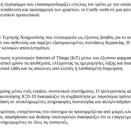
ική πλατφόρμα που επαναπροσδιορίζει εντελώς τον τρόπο με τον οποίο
κπαίδευση και προσαρμογή των χρηστών, το Curify υιοθετεί μια φιλ
λευτικού προσωπικού.
ν Τεχνητής Νοημοσύνης που λειτουργούν ως έξυπνος βοηθός για το ια
ν του ασθενούς και παρέχει εξατομικευμένες συστάσεις θεραπείας. Η
 κλινικών αποτελεσμάτων.
μάτωση τεχνολογιών Internet of Things (IoT) μέσω του έξυπνου φαρ
τικό χρόνο τα αποθέματα, ελέγχοντας τις ημερομηνίες λήξης και δι
τικά λάθη και τις απώλειες από κλοπές ή λανθασμένη διαχείριση.
χείρισης μέσω ενός ενιαίου, συνεκτικού συστήματος. Ο ηλεκτρονικός φ
ικοποίησης ICD-10 διασφαλίζει τη συμβατότητα με παγκόσμια πρότυπ
σβαση σε ολοκληρωμένες πληροφορίες δοσολογίας και αλληλεπιδράσ
σιμότητα, επιτρέποντας στο σύστημα να προσαρμόζεται από μικρές κλ
, smartphones και desktop υπολογιστών διασφαλίζει ότι οι επαγγελμ
 ενημερωμένες σε όλες τις συσκευές.