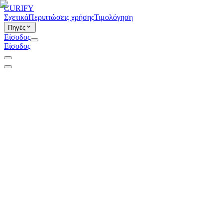
CURIFY
Σχετικά
Περιπτώσεις χρήσης
Τιμολόγηση
Πηγές
Είσοδος
Είσοδος