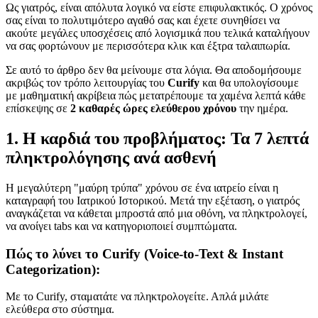
Ως γιατρός, είναι απόλυτα λογικό να είστε επιφυλακτικός. Ο χρόνος
σας είναι το πολυτιμότερο αγαθό σας και έχετε συνηθίσει να
ακούτε μεγάλες υποσχέσεις από λογισμικά που τελικά καταλήγουν
να σας φορτώνουν με περισσότερα κλικ και έξτρα ταλαιπωρία.
Σε αυτό το άρθρο δεν θα μείνουμε στα λόγια. Θα αποδομήσουμε
ακριβώς τον τρόπο λειτουργίας του
Curify
και θα υπολογίσουμε
με μαθηματική ακρίβεια πώς μετατρέπουμε τα χαμένα λεπτά κάθε
επίσκεψης σε
2 καθαρές ώρες ελεύθερου χρόνου
την ημέρα.
1. Η καρδιά του προβλήματος: Τα 7 λεπτά
πληκτρολόγησης ανά ασθενή
Η μεγαλύτερη "μαύρη τρύπα" χρόνου σε ένα ιατρείο είναι η
καταγραφή του Ιατρικού Ιστορικού. Μετά την εξέταση, ο γιατρός
αναγκάζεται να κάθεται μπροστά από μια οθόνη, να πληκτρολογεί,
να ανοίγει tabs και να κατηγοριοποιεί συμπτώματα.
Πώς το λύνει το Curify (Voice-to-Text & Instant
Categorization):
Με το Curify, σταματάτε να πληκτρολογείτε. Απλά μιλάτε
ελεύθερα στο σύστημα.