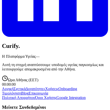
Curify
.
Η Πλατφόρμα Υγείας—
Αυτή τη στιγμή αναπτύσσουμε υποδομές υγείας παγκοσμίως και
λειτουργούμε απομακρυσμένα από την Αθήνα.
Ώρα Αθήνας (EET)
00:00:00
Αρχική
Σχετικά
Δυνατότητες
Χρήσεις
Onboarding
Τιμολόγηση
Blog
Επικοινωνία
Πολιτική Απορρήτου
Όροι Χρήσης
Google Integration
Μείνετε Συνδεδεμένοι