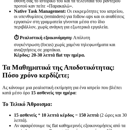
οθόνη σας το ιστορικό του και τα τελευταία του ραντεβού
προτού καν πείτε «Παρακαλώ».
Native Task Management:
Οι εκκρεμότητες του ιατρείου,
οι υπενθυμίσεις (reminders) για follow-ups και οι αναθέσεις
εργασιών στη γραμματεία γίνονται μέσα στο ίδιο
περιβάλλον, χωρίς ανάγκη για εξωτερικά εργαλεία.
⏱️ Ρεαλιστική εξοικονόμηση:
Απόλυτη
συγκέντρωση (focus) χωρίς χαμένα τηλεφωνήματα και
αναζητήσεις σε χαρτάκια.
Κέρδος: 20-30 λεπτά flat την ημέρα.
Τα Μαθηματικά της Αποδοτικότητας:
Πόσο χρόνο κερδίζετε;
Ας κάνουμε μια ρεαλιστική εκτίμηση για ένα ιατρείο που βλέπει
κατά μέσο όρο
15 ασθενείς την ημέρα
:
Το Τελικό Άθροισμα:
15 ασθενείς
*
10 λεπτά κέρδος
=
150 λεπτά
(2 ώρες και 30
λεπτά).
Αν αφαιρέσουμε τις flat καθημερινές εξοικονομήσεις από τα