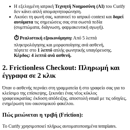
Η εξελιγμένη ιατρική
Τεχνητή Νοημοσύνη (AI)
του Curify
δεν κάνει απλή απομαγνητοφώνηση.
Ακούει τη φωνή σας, κατανοεί το ιατρικό context και
δομεί
αυτόματα
τις σημειώσεις σας στα σωστά πεδία
(συμπτώματα, διάγνωση, φαρμακευτική αγωγή).
⏱️ Ρεαλιστική εξοικονόμηση:
Από 5 λεπτά
πληκτρολόγησης και μορφοποίησης ανά ασθενή,
πέφτετε στο
1 λεπτό
απλής φωνητικής υπαγόρευσης.
Κέρδος: 4 λεπτά ανά ασθενή.
2. Frictionless Checkout: Πληρωμή και
έγγραφα σε 2 κλικ
Όταν ο ασθενής περνάει στη γραμματεία ή στο γραφείο σας για το
κλείσιμο της επίσκεψης, ξεκινάει ένας νέος κύκλος
γραφειοκρατίας: έκδοση απόδειξης, αποστολή email με τις οδηγίες,
ενημέρωση του οικονομικού φακέλου.
Πώς μειώνεται η τριβή (Friction):
Το Curify χρησιμοποιεί πλήρως αυτοματοποιημένα templates.