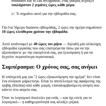
reminders και το call recognition, ένας γιατρός κερδίζει
τουλάχιστον 2 γεμάτες ώρες κάθε μέρα
.
📈 Τι σημαίνει αυτό για την εβδομάδα σας;
Για ένα 5ήμερο business εβδομάδας, 2 ώρες την ημέρα σημαίνουν
10 ώρες ελεύθερου χρόνου την εβδομάδα
.
Αυτό ισοδυναμεί με
40 ώρες τον μήνα
— δηλαδή μία ολόκληρη
εβδομάδα εργασίας που σας επιστρέφεται πίσω για να την
αξιοποιήσετε με την οικογένειά σας, για ξεκούραση ή για να
δεχτείτε περισσότερα περιστατικά.
Συμπέρασμα: Ο χρόνος σας, σας ανήκει
Η υπόσχεσή μας για "2 ώρες εξοικονόμηση την ημέρα" δεν είναι
ένα σλόγκαν μάρκετινγκ. Είναι το αποτέλεσμα της αφαίρεσης της
τριβής (friction) από κάθε μικρή, επαναλαμβανόμενη κίνηση που
κάνετε στο ιατρείο σας.
Όταν το λογισμικό δουλεύει για εσάς —και όχι εσείς για το
λογισμικό— η καθημερινότητά σας αλλάζει ριζικά.