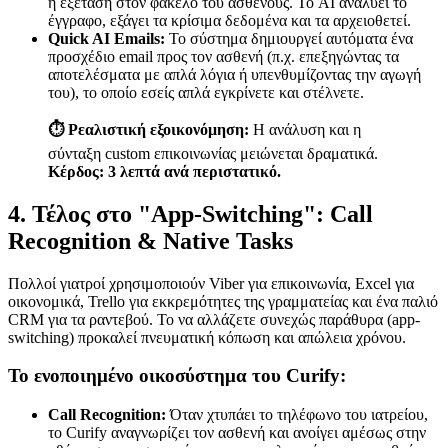
ή εξέταση στον φάκελο του ασθενούς. Το AI αναλύει το
έγγραφο, εξάγει τα κρίσιμα δεδομένα και τα αρχειοθετεί.
Quick AI Emails:
Το σύστημα δημιουργεί αυτόματα ένα
προσχέδιο email προς τον ασθενή (π.χ. επεξηγώντας τα
αποτελέσματα με απλά λόγια ή υπενθυμίζοντας την αγωγή
του), το οποίο εσείς απλά εγκρίνετε και στέλνετε.
⏱️ Ρεαλιστική εξοικονόμηση:
Η ανάλυση και η
σύνταξη custom επικοινωνίας μειώνεται δραματικά.
Κέρδος: 3 λεπτά ανά περιστατικό.
4. Τέλος στο "App-Switching": Call
Recognition & Native Tasks
Πολλοί γιατροί χρησιμοποιούν Viber για επικοινωνία, Excel για
οικονομικά, Trello για εκκρεμότητες της γραμματείας και ένα παλιό
CRM για τα ραντεβού. Το να αλλάζετε συνεχώς παράθυρα (app-
switching) προκαλεί πνευματική κόπωση και απώλεια χρόνου.
Το ενοποιημένο οικοσύστημα του Curify:
Call Recognition:
Όταν χτυπάει το τηλέφωνο του ιατρείου,
το Curify αναγνωρίζει τον ασθενή και ανοίγει αμέσως στην