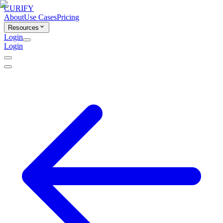
CURIFY
About
Use Cases
Pricing
Resources
Login
Login