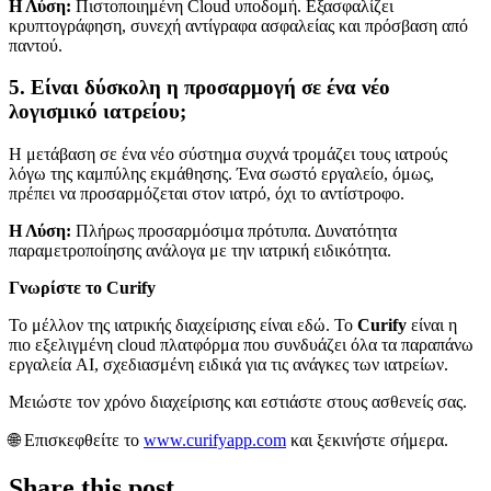
Η Λύση:
Πιστοποιημένη Cloud υποδομή. Εξασφαλίζει
κρυπτογράφηση, συνεχή αντίγραφα ασφαλείας και πρόσβαση από
παντού.
5. Είναι δύσκολη η προσαρμογή σε ένα νέο
λογισμικό ιατρείου;
Η μετάβαση σε ένα νέο σύστημα συχνά τρομάζει τους ιατρούς
λόγω της καμπύλης εκμάθησης. Ένα σωστό εργαλείο, όμως,
πρέπει να προσαρμόζεται στον ιατρό, όχι το αντίστροφο.
Η Λύση:
Πλήρως προσαρμόσιμα πρότυπα. Δυνατότητα
παραμετροποίησης ανάλογα με την ιατρική ειδικότητα.
Γνωρίστε το Curify
Το μέλλον της ιατρικής διαχείρισης είναι εδώ. Το
Curify
είναι η
πιο εξελιγμένη cloud πλατφόρμα που συνδυάζει όλα τα παραπάνω
εργαλεία AI, σχεδιασμένη ειδικά για τις ανάγκες των ιατρείων.
Μειώστε τον χρόνο διαχείρισης και εστιάστε στους ασθενείς σας.
🌐 Επισκεφθείτε το
www.curifyapp.com
και ξεκινήστε σήμερα.
Share this post