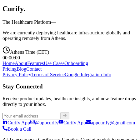
Curify
.
The Healthcare Platform—
We are currently deploying healthcare infrastructure globally and
operating remotely from Athens.
Athens Time (EET)
00:00:00
Home
About
Features
Use Cases
Onboarding
Pricing
Blog
Contact
Privacy Policy
Terms of Service
Google Integration Info
Stay Connected
Receive product updates, healthcare insights, and new feature drops
directly to your inbox.
Curify App
@appcurify
Curify App
appcurify@gmail.com
Book a Call
AI Transparency
:
Curify uses Google's Gemini models to power our